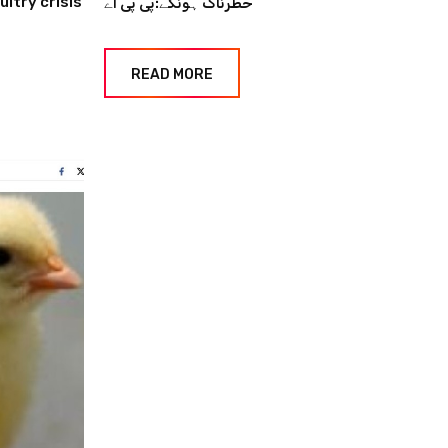
ltry crisis
خطرناک ہونگے:پی پی اے
READ MORE