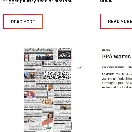
crisis
trigger poultry feed crisis: PPA
READ MOR
READ MORE