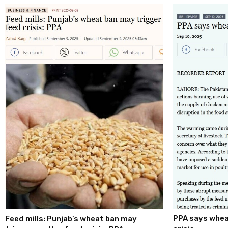
PPA says whea
Feed mills: Punjab’s wheat ban may