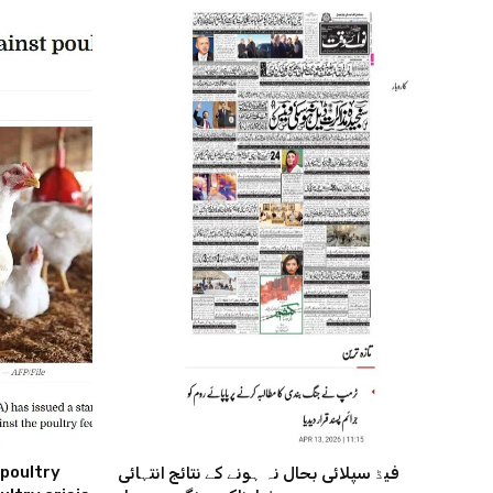
 poultry
فیڈ سپلائی بحال نہ ہونے کے نتائج انتہائی