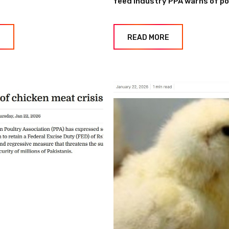
feed industry PPA warns of pou
E
READ MORE